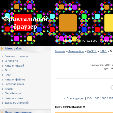
Фрактальный
браузер
Главная
Фотоальбом
Регис
Меню сайта
Главная
»
Фотоальбом
»
BANER
»
BAN1
» Фо
Главная страница
О проекте
Просмотров
: 700 |
Р
Каталог статей
Дата
: 1
Фото
Блог
Каталог файлов
Гостевая книга
Видео
Онлайн игры
Каталог сайтов
« Предыдущая
|
1384
1385
1386
1387
Доска объявлений
Всего комментариев
:
0
Категории раздела