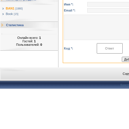
Имя *:
BAN1
[1980]
Email *:
Book
[15]
Статистика
Онлайн всего:
1
Гостей:
1
Пользователей:
0
Код *:
Cop
Конст