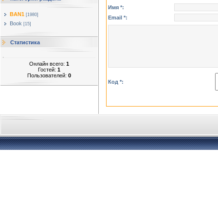
Имя *:
BAN1
[1980]
Email *:
Book
[15]
Статистика
Онлайн всего:
1
Гостей:
1
Пользователей:
0
Код *: