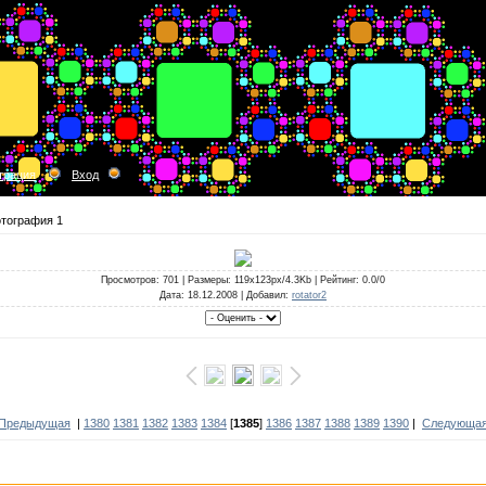
трация
Вход
тография 1
Просмотров
: 701 |
Размеры
: 119x123px/4.3Kb |
Рейтинг
: 0.0/0
Дата
: 18.12.2008 |
Добавил
:
rotator2
 Предыдущая
|
1380
1381
1382
1383
1384
[
1385
]
1386
1387
1388
1389
1390
|
Следующая