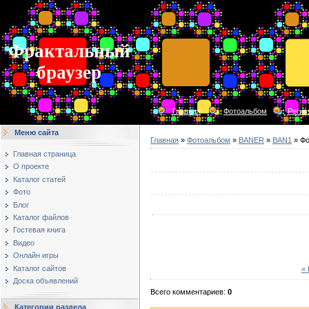
Фрактальный
браузер
Главная
Фотоальбом
Регис
Меню сайта
Главная
»
Фотоальбом
»
BANER
»
BAN1
» Фо
Главная страница
О проекте
Каталог статей
Фото
Блог
Каталог файлов
Гостевая книга
Видео
Онлайн игры
Каталог сайтов
«
Доска объявлений
Всего комментариев
:
0
Категории раздела