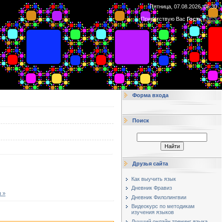
Пятница, 07.08.2026, 06:30
Приветствую Вас
Гость
|
RSS
Форма входа
Поиск
Друзья сайта
Как выучить язык
Дневник Фравиз
 »
Дневник Филолингвии
Видеокурс по методикам
изучения языков
Лучший онлайн тренинг языка