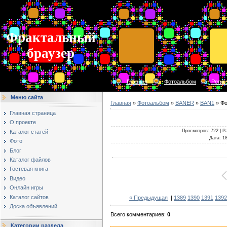
Фрактальный
браузер
Главная
Фотоальбом
Регис
Меню сайта
Главная
»
Фотоальбом
»
BANER
»
BAN1
» Фо
Главная страница
О проекте
Просмотров
: 722 |
Р
Каталог статей
Дата
: 1
Фото
Блог
Каталог файлов
Гостевая книга
Видео
Онлайн игры
Каталог сайтов
« Предыдущая
|
1389
1390
1391
1392
Доска объявлений
Всего комментариев
:
0
Категории раздела