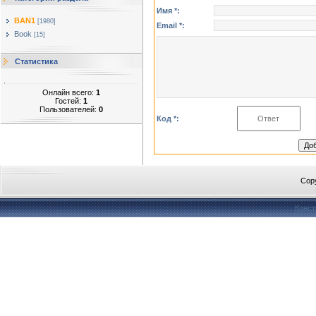
Имя *:
BAN1
[1980]
Email *:
Book
[15]
Статистика
Онлайн всего:
1
Гостей:
1
Пользователей:
0
Код *:
Cop
Конст