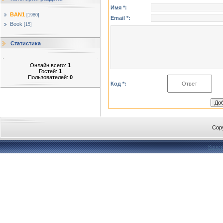
Имя *:
BAN1
[1980]
Email *:
Book
[15]
Статистика
Онлайн всего:
1
Гостей:
1
Пользователей:
0
Код *:
Cop
Конст