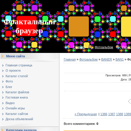
Фрактальный
браузер
Главная
Фотоальбом
Регис
Меню сайта
Главная
»
Фотоальбом
»
BANER
»
BAN1
» Фо
Главная страница
О проекте
Просмотров
: 669 |
Р
Каталог статей
Дата
: 1
Фото
Блог
Каталог файлов
Гостевая книга
Видео
Онлайн игры
Каталог сайтов
« Предыдущая
|
1386
1387
1388
1389
Доска объявлений
Всего комментариев
:
0
Категории раздела