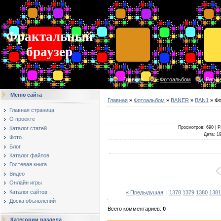
Фрактальный
браузер
Главная
Фотоальбом
Регис
Меню сайта
Главная
»
Фотоальбом
»
BANER
»
BAN1
» Фо
Главная страница
О проекте
Просмотров
: 690 |
Р
Каталог статей
Дата
: 1
Фото
Блог
Каталог файлов
Гостевая книга
Видео
Онлайн игры
Каталог сайтов
« Предыдущая
|
1378
1379
1380
1381
Доска объявлений
Всего комментариев
:
0
Категории раздела