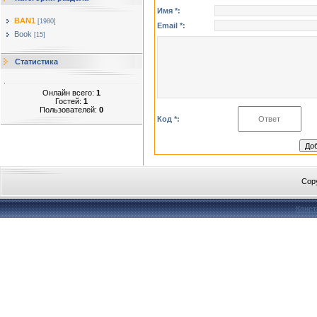
Имя *:
BAN1
[1980]
Email *:
Book
[15]
Статистика
Онлайн всего:
1
Гостей:
1
Пользователей:
0
Код *:
Cop
Конст