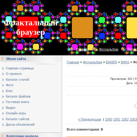
Фрактальный
браузер
Главная
Фотоальбом
Регис
Меню сайта
Главная
»
Фотоальбом
»
BANER
»
BAN1
» Фо
Главная страница
О проекте
Просмотров
: 622 |
Р
Каталог статей
Дата
: 1
Фото
Блог
Каталог файлов
Гостевая книга
Видео
Онлайн игры
Каталог сайтов
« Предыдущая
|
1050
1051
1052
1053
Доска объявлений
Всего комментариев
:
0
Категории раздела