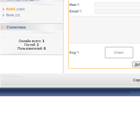
Имя *:
BAN1
[1980]
Email *:
Book
[15]
Статистика
Онлайн всего:
1
Гостей:
1
Пользователей:
0
Код *:
Cop
Конст