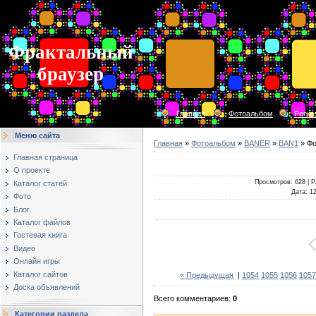
Фрактальный
браузер
Главная
Фотоальбом
Регис
Меню сайта
Главная
»
Фотоальбом
»
BANER
»
BAN1
» Фо
Главная страница
О проекте
Просмотров
: 628 |
Р
Каталог статей
Дата
: 1
Фото
Блог
Каталог файлов
Гостевая книга
Видео
Онлайн игры
Каталог сайтов
« Предыдущая
|
1054
1055
1056
1057
Доска объявлений
Всего комментариев
:
0
Категории раздела