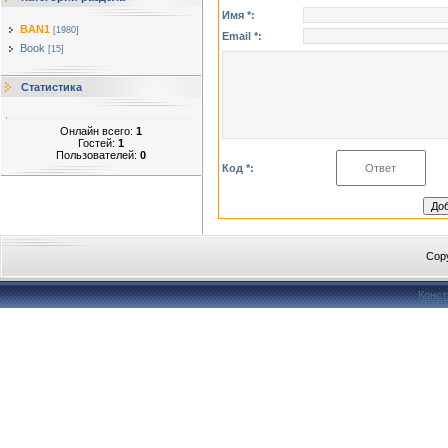
Имя *:
BAN1
[1980]
Email *:
Book
[15]
Статистика
Онлайн всего:
1
Гостей:
1
Пользователей:
0
Код *:
Cop
Конст