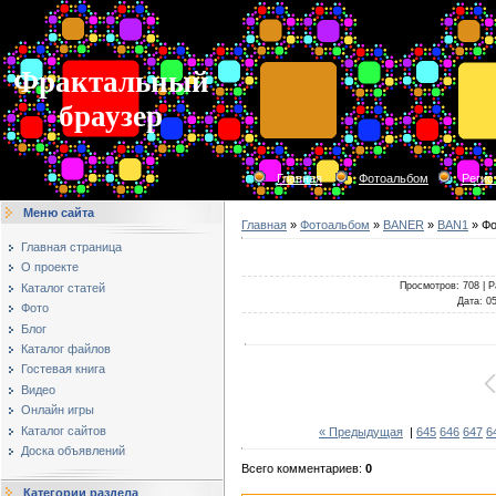
Фрактальный
браузер
Главная
Фотоальбом
Регис
Меню сайта
Главная
»
Фотоальбом
»
BANER
»
BAN1
» Фо
Главная страница
О проекте
Просмотров
: 708 |
Р
Каталог статей
Дата
: 0
Фото
Блог
Каталог файлов
Гостевая книга
Видео
Онлайн игры
Каталог сайтов
« Предыдущая
|
645
646
647
6
Доска объявлений
Всего комментариев
:
0
Категории раздела