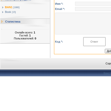
Имя *:
BAN1
[1980]
Email *:
Book
[15]
Статистика
Онлайн всего:
1
Гостей:
1
Пользователей:
0
Код *:
Cop
Конст