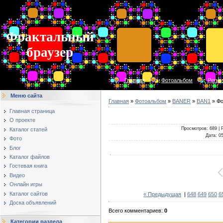
Фрактальный
браузер
Главная
Фотоальбом
Регис
Меню сайта
Главная
»
Фотоальбом
»
BANER
»
BAN1
» Фо
Главная страница
О проекте
Просмотров
: 689 |
Каталог статей
Дата
: 0
Фото
Блог
Каталог файлов
Гостевая книга
Видео
Онлайн игры
Каталог сайтов
« Предыдущая
|
648
649
650
6
Доска объявлений
Всего комментариев
:
0
Категории раздела