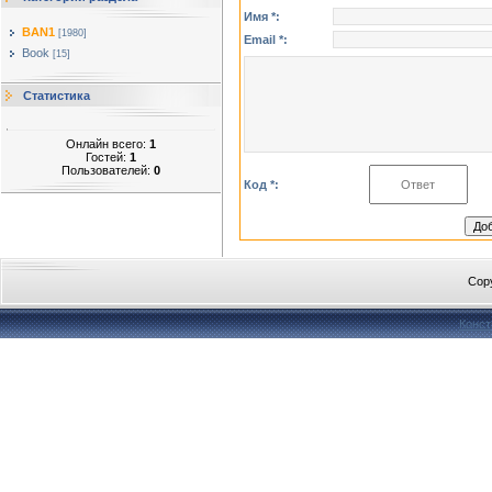
Имя *:
BAN1
[1980]
Email *:
Book
[15]
Статистика
Онлайн всего:
1
Гостей:
1
Пользователей:
0
Код *:
Cop
Конст