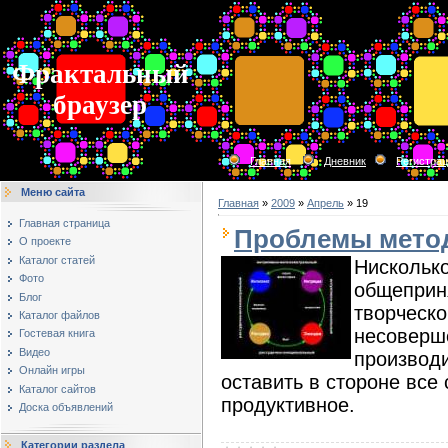
Фрактальный
браузер
Главная
Дневник
Регистра
Меню сайта
Главная
»
2009
»
Апрель
»
19
Главная страница
Проблемы мето
О проекте
Каталог статей
Нисколько
Фото
общеприн
Блог
творческо
Каталог файлов
несоверше
Гостевая книга
Видео
производ
Онлайн игры
оставить в стороне все
Каталог сайтов
продуктивное.
Доска объявлений
Категории раздела