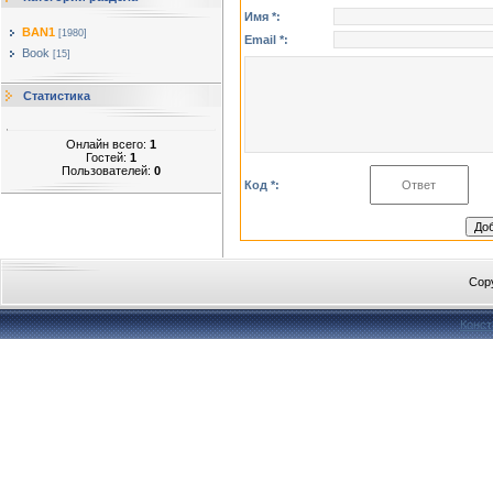
Имя *:
BAN1
[1980]
Email *:
Book
[15]
Статистика
Онлайн всего:
1
Гостей:
1
Пользователей:
0
Код *:
Cop
Конст