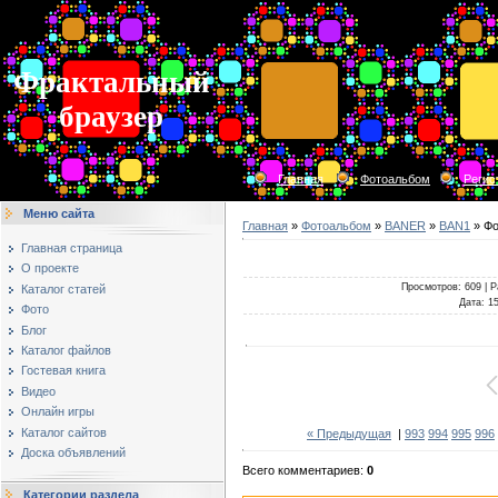
Фрактальный
браузер
Главная
Фотоальбом
Регис
Меню сайта
Главная
»
Фотоальбом
»
BANER
»
BAN1
» Фо
Главная страница
О проекте
Просмотров
: 609 |
Р
Каталог статей
Дата
: 1
Фото
Блог
Каталог файлов
Гостевая книга
Видео
Онлайн игры
Каталог сайтов
« Предыдущая
|
993
994
995
996
Доска объявлений
Всего комментариев
:
0
Категории раздела