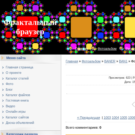
Фрактальный
браузер
Главная
Фотоальбом
Регис
Меню сайта
Главная
»
Фотоальбом
»
BANER
»
BAN1
» Фо
Главная страница
О проекте
Просмотров
: 623 |
Р
Каталог статей
Дата
: 1
Фото
Блог
Каталог файлов
Гостевая книга
Видео
Онлайн игры
Каталог сайтов
« Предыдущая
|
1003
1004
1005
100
Доска объявлений
Всего комментариев
:
0
Категории раздела