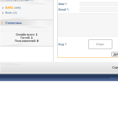
Имя *:
BAN1
[1980]
Email *:
Book
[15]
Статистика
Онлайн всего:
1
Гостей:
1
Пользователей:
0
Код *:
Cop
Конст