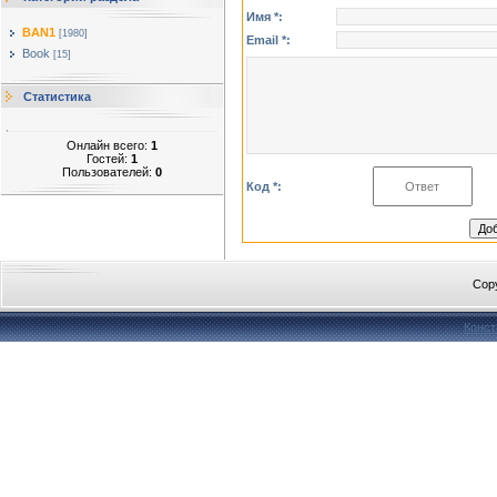
Имя *:
BAN1
[1980]
Email *:
Book
[15]
Статистика
Онлайн всего:
1
Гостей:
1
Пользователей:
0
Код *:
Cop
Конст