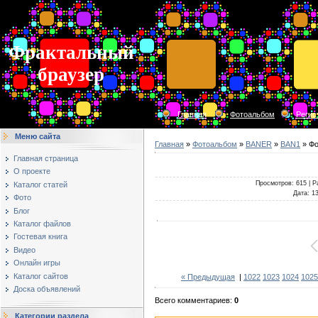
Фрактальный
браузер
Главная
Фотоальбом
Регис
Меню сайта
Главная
»
Фотоальбом
»
BANER
»
BAN1
» Фо
Главная страница
О проекте
Просмотров
: 615 |
Р
Каталог статей
Дата
: 1
Фото
Блог
Каталог файлов
Гостевая книга
Видео
Онлайн игры
Каталог сайтов
« Предыдущая
|
1022
1023
1024
1025
Доска объявлений
Всего комментариев
:
0
Категории раздела