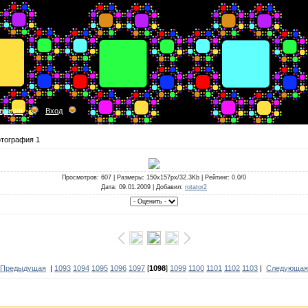
трация
Вход
тография 1
Просмотров
: 607 |
Размеры
: 150x157px/32.3Kb |
Рейтинг
: 0.0/0
Дата
: 09.01.2009 |
Добавил
:
rotator2
 Предыдущая
|
1093
1094
1095
1096
1097
[
1098
]
1099
1100
1101
1102
1103
|
Следующая