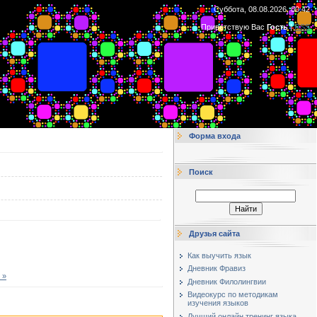
Суббота, 08.08.2026, 00:42
Приветствую Вас
Гость
|
RSS
Форма входа
Поиск
Друзья сайта
Как выучить язык
Дневник Фравиз
 »
Дневник Филолингвии
Видеокурс по методикам
изучения языков
Лучший онлайн тренинг языка