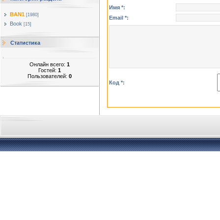
Имя *:
BAN1
[1980]
Email *:
Book
[15]
Статистика
Онлайн всего:
1
Гостей:
1
Пользователей:
0
Код *: