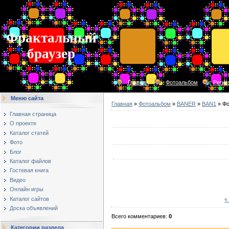
Фрактальный
браузер
Главная
Фотоальбом
Регис
Меню сайта
Главная
»
Фотоальбом
»
BANER
»
BAN1
» Фо
Главная страница
О проекте
Каталог статей
Фото
Блог
Каталог файлов
Гостевая книга
Видео
Онлайн игры
Каталог сайтов
«
Доска объявлений
Всего комментариев
:
0
Категории раздела