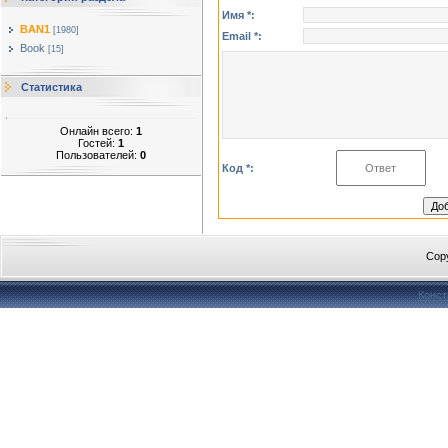
Имя *:
BAN1
[1980]
Email *:
Book
[15]
Статистика
Онлайн всего:
1
Гостей:
1
Пользователей:
0
Код *:
Cop
Конст