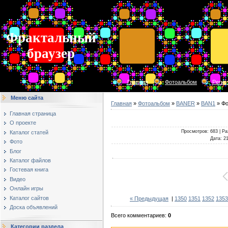
Фрактальный
браузер
Главная
Фотоальбом
Регис
Меню сайта
Главная
»
Фотоальбом
»
BANER
»
BAN1
» Фо
Главная страница
О проекте
Просмотров
: 683 |
Ра
Каталог статей
Дата
: 2
Фото
Блог
Каталог файлов
Гостевая книга
Видео
Онлайн игры
Каталог сайтов
« Предыдущая
|
1350
1351
1352
1353
Доска объявлений
Всего комментариев
:
0
Категории раздела