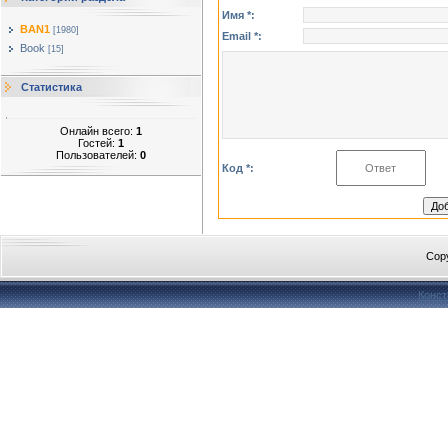
Имя *:
BAN1
[1980]
Email *:
Book
[15]
Статистика
Онлайн всего:
1
Гостей:
1
Пользователей:
0
Код *:
Cop
Конст