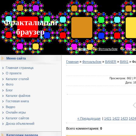
Фрактальный
браузер
Главная
Фотоальбом
Регис
Меню сайта
Главная
»
Фотоальбом
»
BANER
»
BAN1
» Фо
Главная страница
О проекте
Просмотров
: 662 |
Р
Каталог статей
Дата
: 1
Фото
Блог
Каталог файлов
Гостевая книга
Видео
Онлайн игры
Каталог сайтов
« Предыдущая
|
1421
1422
1423
1424
Доска объявлений
Всего комментариев
:
0
Категории раздела