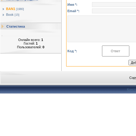
Имя *:
BAN1
[1980]
Email *:
Book
[15]
Статистика
Онлайн всего:
1
Гостей:
1
Пользователей:
0
Код *:
Cop
Конст