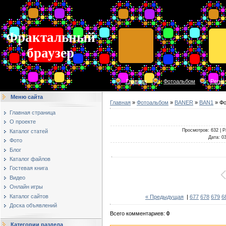
Фрактальный
браузер
Главная
Фотоальбом
Регис
Меню сайта
Главная
»
Фотоальбом
»
BANER
»
BAN1
» Фо
Главная страница
О проекте
Просмотров
: 632 |
Р
Каталог статей
Дата
: 0
Фото
Блог
Каталог файлов
Гостевая книга
Видео
Онлайн игры
Каталог сайтов
« Предыдущая
|
677
678
679
6
Доска объявлений
Всего комментариев
:
0
Категории раздела