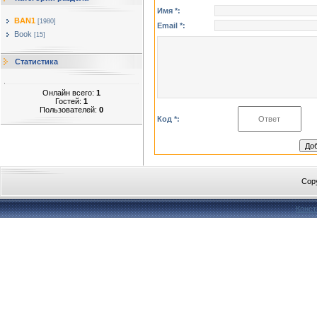
Имя *:
BAN1
[1980]
Email *:
Book
[15]
Статистика
Онлайн всего:
1
Гостей:
1
Пользователей:
0
Код *:
Cop
Конст