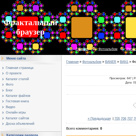
Фрактальный
браузер
Главная
Фотоальбом
Регис
Меню сайта
Главная
»
Фотоальбом
»
BANER
»
BAN1
» Фо
Главная страница
О проекте
Просмотров
: 647 |
Р
Каталог статей
Дата
: 0
Фото
Блог
Каталог файлов
Гостевая книга
Видео
Онлайн игры
Каталог сайтов
« Предыдущая
|
705
706
707
7
Доска объявлений
Всего комментариев
:
0
Категории раздела