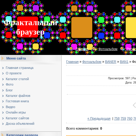
Фрактальный
браузер
Главная
Фотоальбом
Регис
Меню сайта
Главная
»
Фотоальбом
»
BANER
»
BAN1
» Фо
Главная страница
О проекте
Просмотров
: 597 |
Ра
Каталог статей
Дата
: 2
Фото
Блог
Каталог файлов
Гостевая книга
Видео
Онлайн игры
Каталог сайтов
« Предыдущая
|
758
759
760
7
Доска объявлений
Всего комментариев
:
0
Категории раздела