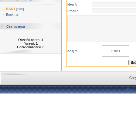
Имя *:
BAN1
[1980]
Email *:
Book
[15]
Статистика
Онлайн всего:
1
Гостей:
1
Пользователей:
0
Код *:
Cop
Конст