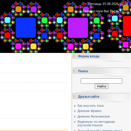
Пятница, 07.08.2026, 21:36
Приветствую Вас
Гость
|
RSS
Форма входа
Поиск
Друзья сайта
Как выучить язык
Дневник Фравиз
Дневник Филолингвии
Видеокурс по методикам
изучения языков
Лучший онлайн тренинг языка