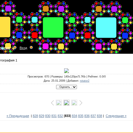
трация
Вход
тография 1
Просмотров
: 670 |
Размеры
: 140x120px/5.7Kb |
Рейтинг
: 0.0/0
Дата
: 25.01.2009 |
Добавил
:
rotator2
« Предыдущая
|
828
829
830
831
832
[
833
]
834
835
836
837
838
|
Следующая »