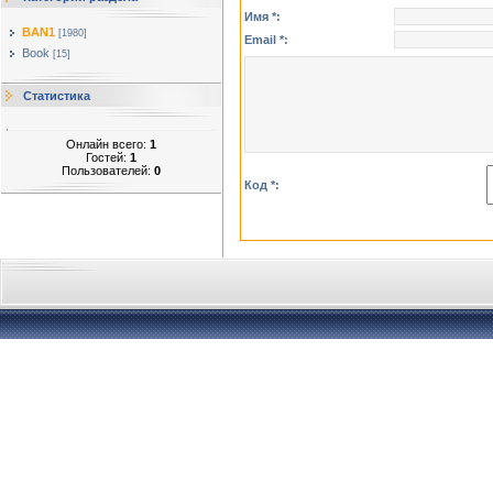
Имя *:
BAN1
[1980]
Email *:
Book
[15]
Статистика
Онлайн всего:
1
Гостей:
1
Пользователей:
0
Код *: