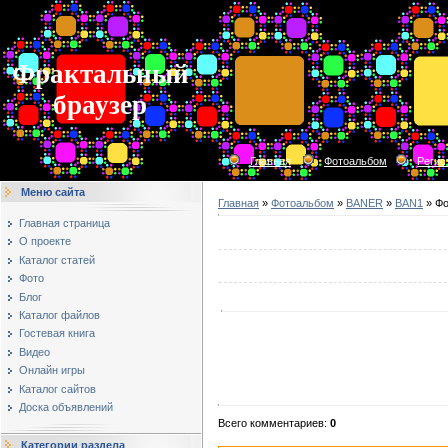
Фрактальный
браузер
Главная
Фотоальбом
Регис
Меню сайта
Главная
»
Фотоальбом
»
BANER
»
BAN1
» Фо
Главная страница
О проекте
Каталог статей
Фото
Блог
Каталог файлов
Гостевая книга
Видео
Онлайн игры
Каталог сайтов
Доска объявлений
Всего комментариев
:
0
Категории раздела