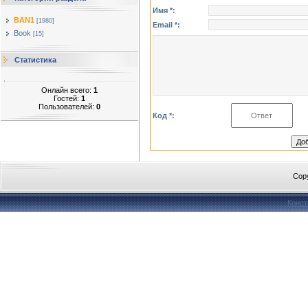
Имя *:
BAN1
[1980]
Email *:
Book
[15]
Статистика
Онлайн всего:
1
Гостей:
1
Пользователей:
0
Код *:
Cop
Конст