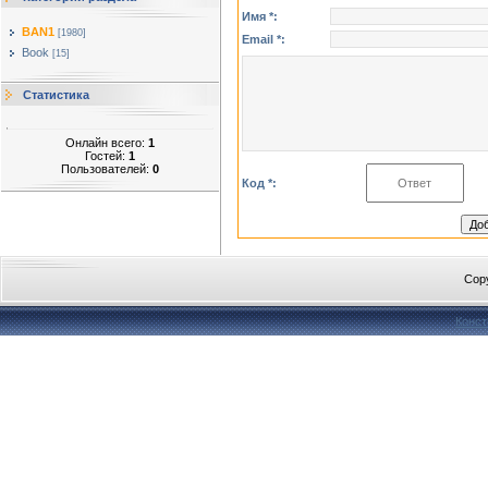
Имя *:
BAN1
[1980]
Email *:
Book
[15]
Статистика
Онлайн всего:
1
Гостей:
1
Пользователей:
0
Код *:
Cop
Конст