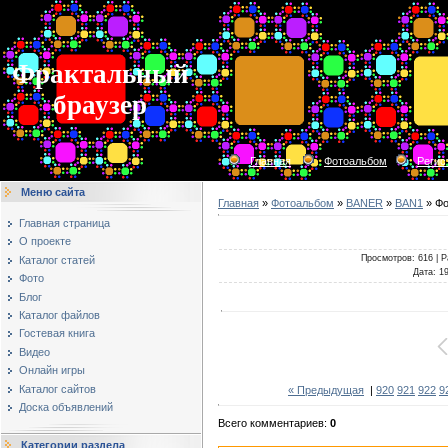
Фрактальный
браузер
Главная
Фотоальбом
Регис
Меню сайта
Главная
»
Фотоальбом
»
BANER
»
BAN1
» Фо
Главная страница
О проекте
Просмотров
: 616 |
Р
Каталог статей
Дата
: 1
Фото
Блог
Каталог файлов
Гостевая книга
Видео
Онлайн игры
Каталог сайтов
« Предыдущая
|
920
921
922
9
Доска объявлений
Всего комментариев
:
0
Категории раздела