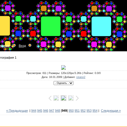
трация
Вход
тография 1
Просмотров
: 611 |
Размеры
: 120x120px/3.2Kb |
Рейтинг
: 0.0/0
Дата
: 18.01.2009 |
Добавил
:
rotator2
« Предыдущая
|
944
945
946
947
948
[
949
]
950
951
952
953
954
|
Следующая »