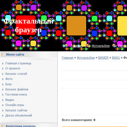
Фрактальный
браузер
Главная
Фотоальбом
Регис
Меню сайта
Главная
»
Фотоальбом
»
BANER
»
BAN1
» Фо
Главная страница
О проекте
Каталог статей
Фото
Блог
Каталог файлов
Гостевая книга
Видео
Онлайн игры
Каталог сайтов
Доска объявлений
Всего комментариев
:
0
Категории раздела