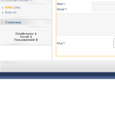
Имя *:
BAN1
[1980]
Email *:
Book
[15]
Статистика
Онлайн всего:
1
Гостей:
1
Пользователей:
0
Код *: