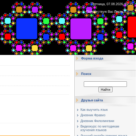
Пятница, 07.08.2026, 22:15
Приветствую Вас
Гость
|
RSS
Форма входа
Поиск
Друзья сайта
Как выучить язык
Дневник Фравиз
Дневник Филолингвии
Видеокурс по методикам
изучения языков
Лучший онлайн тренинг языка