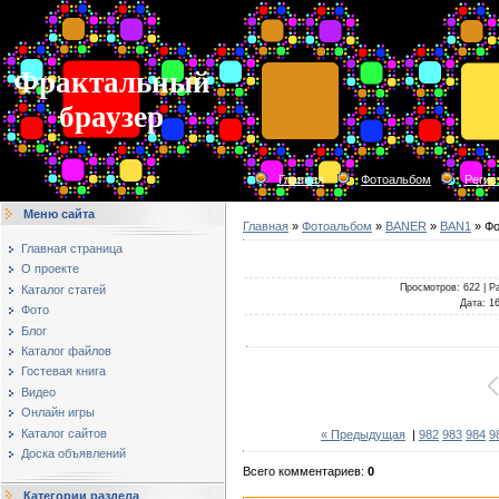
Фрактальный
браузер
Главная
Фотоальбом
Регис
Меню сайта
Главная
»
Фотоальбом
»
BANER
»
BAN1
» Фо
Главная страница
О проекте
Просмотров
: 622 |
Р
Каталог статей
Дата
: 1
Фото
Блог
Каталог файлов
Гостевая книга
Видео
Онлайн игры
Каталог сайтов
« Предыдущая
|
982
983
984
9
Доска объявлений
Всего комментариев
:
0
Категории раздела