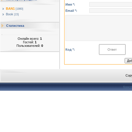
Имя *:
BAN1
[1980]
Email *:
Book
[15]
Статистика
Онлайн всего:
1
Гостей:
1
Пользователей:
0
Код *:
Cop
Конст