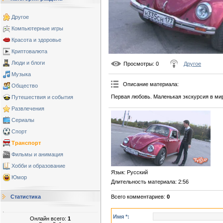
Другое
Компьютерные игры
Красота и здоровье
Криптовалюта
Люди и блоги
Просмотры
: 0
Другое
Музыка
Описание материала
:
Общество
Первая любовь. Маленькая экскурсия в мир
Путешествия и события
Развлечения
Сериалы
Спорт
Транспорт
Фильмы и анимация
Хобби и образование
Язык
: Русский
Юмор
Длительность материала
: 2:56
Статистика
Всего комментариев
:
0
Имя *:
Онлайн всего:
1