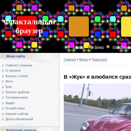
Фрактальный
браузер
Главная
Видео
Регистраци
Меню сайта
Главная
»
Видео
»
Транспорт
Главная страница
О проекте
В «Жук» я влюбился сраз
Каталог статей
Фото
Блог
Каталог файлов
Гостевая книга
Видео
Онлайн игры
Каталог сайтов
Доска объявлений
Категории раздела