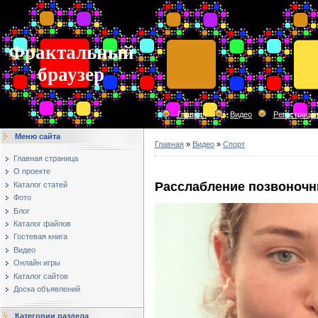
Фрактальный
браузер
Главная
Видео
Регистраци
Меню сайта
Главная
»
Видео
»
Спорт
Главная страница
О проекте
Расслабление позвоночн
Каталог статей
Фото
Блог
Каталог файлов
Гостевая книга
Видео
Онлайн игры
Каталог сайтов
Доска объявлений
Категории раздела