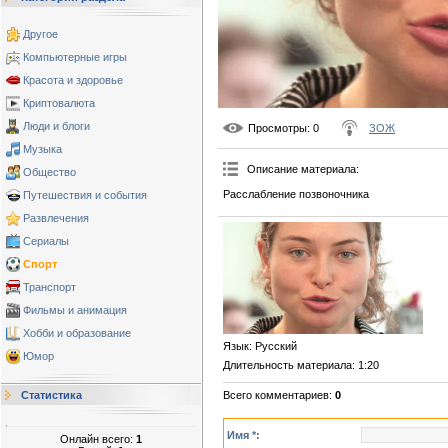
Другое
Компьютерные игры
Красота и здоровье
Криптовалюта
Люди и блоги
Просмотры
: 0
ЗОЖ
Музыка
Описание материала
:
Общество
Расслабление позвоночника
Путешествия и события
Развлечения
Сериалы
Спорт
Транспорт
Фильмы и анимация
Хобби и образование
Язык
: Русский
Юмор
Длительность материала
: 1:20
Статистика
Всего комментариев
:
0
Имя *:
Онлайн всего:
1