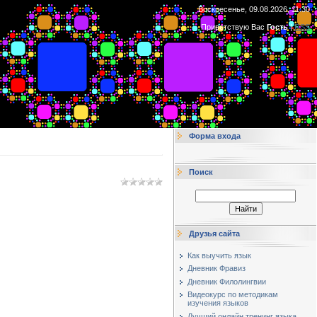
Воскресенье, 09.08.2026, 11:30
Приветствую Вас
Гость
|
RSS
Форма входа
Поиск
Друзья сайта
Как выучить язык
Дневник Фравиз
Дневник Филолингвии
Видеокурс по методикам
изучения языков
Лучший онлайн тренинг языка