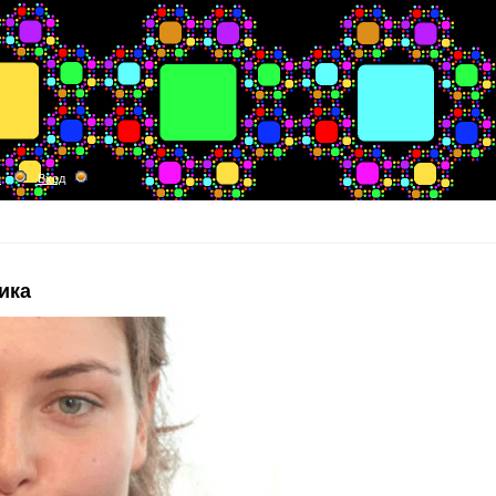
я
Вход
ика