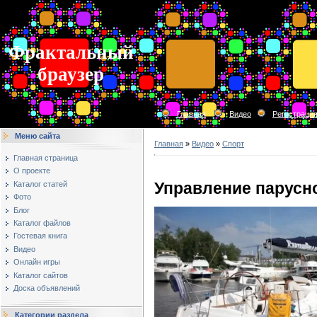
Фрактальный
браузер
Главная
Видео
Регистраци
Меню сайта
Главная
»
Видео
»
Спорт
Главная страница
О проекте
Управление парусн
Каталог статей
Фото
Блог
Каталог файлов
Гостевая книга
Видео
Онлайн игры
Каталог сайтов
Доска объявлений
Категории раздела