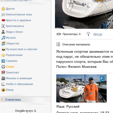
Другое
Компьютерные игры
Красота и здоровье
Криптовалюта
Люди и блоги
Просмотры
: 0
Другое
Музыка
Общество
Описание материала
:
Путешествия и события
Яхтенным спортом занимаются не 
Развлечения
под парус, не обязательно этим 
Сериалы
парусного спорта, которым Вас о
Поло» Филипп Моисеев.
Спорт
Транспорт
Фильмы и анимация
Хобби и образование
Юмор
Статистика
Язык
: Русский
Онлайн всего:
1
Длительность материала
: 18:33