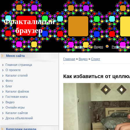
Фрактальный
браузер
Главная
Видео
Регистраци
Меню сайта
Главная
»
Видео
»
Спорт
Главная страница
О проекте
Как избавиться от целлю
Каталог статей
Фото
Блог
Каталог файлов
Гостевая книга
Видео
Онлайн игры
Каталог сайтов
Доска объявлений
Категории раздела