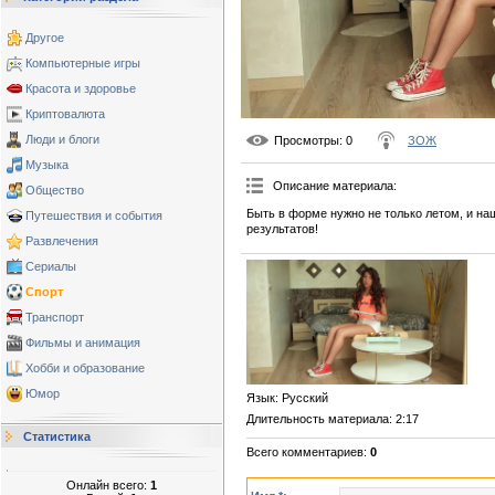
Другое
Компьютерные игры
Красота и здоровье
Криптовалюта
Люди и блоги
Просмотры
: 0
ЗОЖ
Музыка
Описание материала
:
Общество
Быть в форме нужно не только летом, и н
Путешествия и события
результатов!
Развлечения
Сериалы
Спорт
Транспорт
Фильмы и анимация
Хобби и образование
Юмор
Язык
: Русский
Длительность материала
: 2:17
Статистика
Всего комментариев
:
0
Онлайн всего:
1