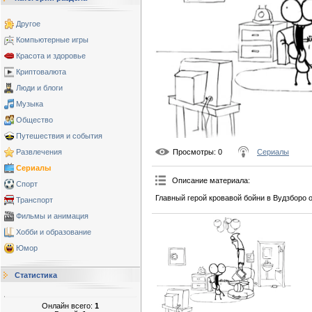
Другое
Компьютерные игры
Красота и здоровье
Криптовалюта
Люди и блоги
Музыка
Общество
Путешествия и события
Просмотры
: 0
Сериалы
Развлечения
Сериалы
Описание материала
:
Спорт
Главный герой кровавой бойни в Вудзборо 
Транспорт
Фильмы и анимация
Хобби и образование
Юмор
Статистика
Онлайн всего:
1