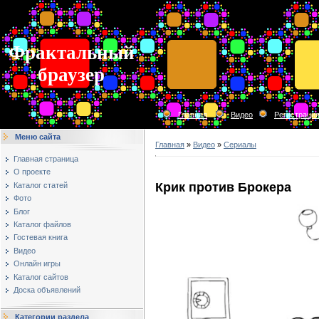
Фрактальный
браузер
Главная
Видео
Регистраци
Меню сайта
Главная
»
Видео
»
Сериалы
Главная страница
О проекте
Крик против Брокера
Каталог статей
Фото
Блог
Каталог файлов
Гостевая книга
Видео
Онлайн игры
Каталог сайтов
Доска объявлений
Категории раздела