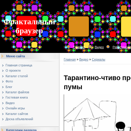
Фрактальный
браузер
Главная
Видео
Регистраци
Меню сайта
Главная
»
Видео
»
Сериалы
Главная страница
О проекте
Тарантино-чтиво пр
Каталог статей
Фото
пумы
Блог
Каталог файлов
Гостевая книга
Видео
Онлайн игры
Каталог сайтов
Доска объявлений
Категории раздела