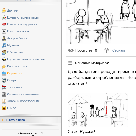
Другое
Компьютерные игры
Красота и здоровье
Криптовалюта
Люди и блоги
Музыка
Просмотры
: 0
Сериалы
Общество
Путешествия и события
Описание материала
:
Развлечения
Двое бандитов проводят время в
Сериалы
разборками и ограблениями. Но 
Спорт
столетия!
Транспорт
Фильмы и анимация
Хобби и образование
Юмор
Статистика
Язык
: Русский
Онлайн всего:
1