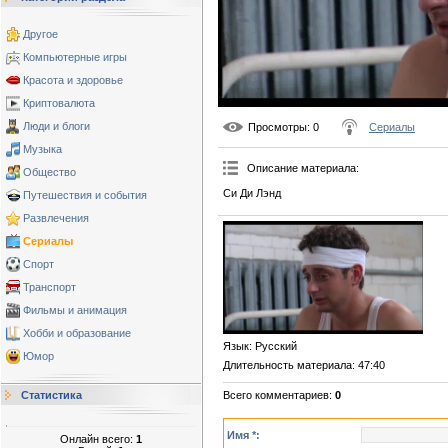
Другое
Компьютерные игры
Красота и здоровье
Криптовалюта
Люди и блоги
Просмотры
: 0
Сериалы
Музыка
Описание материала
:
Общество
Си Ди Лэнд
Путешествия и события
Развлечения
Сериалы
Спорт
Транспорт
Фильмы и анимация
Хобби и образование
Язык
: Русский
Юмор
Длительность материала
: 47:40
Всего комментариев
:
0
Статистика
Имя *:
Онлайн всего:
1