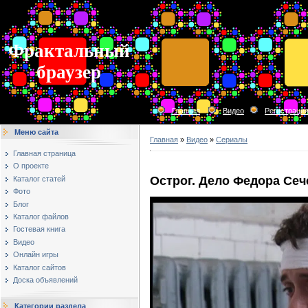
Фрактальный
браузер
Главная
Видео
Регистраци
Меню сайта
Главная
»
Видео
»
Сериалы
Главная страница
О проекте
Острог. Дело Федора Сеч
Каталог статей
Фото
Блог
Каталог файлов
Гостевая книга
Видео
Онлайн игры
Каталог сайтов
Доска объявлений
Категории раздела