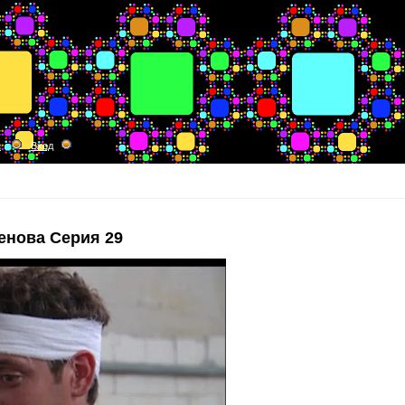
я
Вход
енова Серия 29