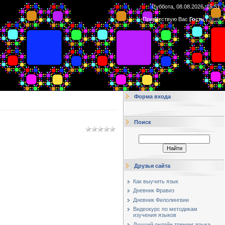
Суббота, 08.08.2026, 15:51
Приветствую Вас
Гость
|
RSS
Форма входа
Поиск
Друзья сайта
Как выучить язык
Дневник Фравиз
Дневник Филолингвии
Видеокурс по методикам
изучения языков
Лучший онлайн тренинг языка