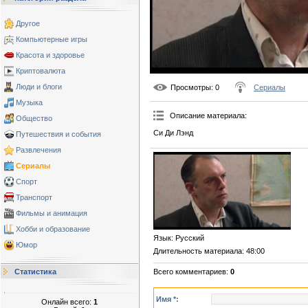
Другое
Компьютерные игры
Красота и здоровье
Криптовалюта
Люди и блоги
Просмотры
: 0
Сериалы
Музыка
Описание материала
:
Общество
Си Ди Лэнд
Путешествия и события
Развлечения
Сериалы
Спорт
Транспорт
Фильмы и анимация
Хобби и образование
Язык
: Русский
Юмор
Длительность материала
: 48:00
Всего комментариев
:
0
Статистика
Имя *:
Онлайн всего:
1