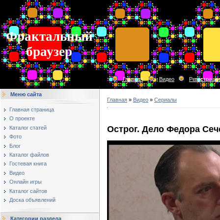
Фрактальный
браузер
Главная
Видео
Регистраци
Меню сайта
Главная
»
Видео
»
Сериалы
Главная страница
О проекте
Острог. Дело Федора Сеч
Каталог статей
Фото
Блог
Каталог файлов
Гостевая книга
Видео
Онлайн игры
Каталог сайтов
Доска объявлений
Категории раздела