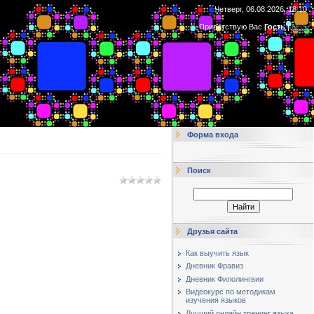
Четверг, 06.08.2026, 18:10
Приветствую Вас
Гость
|
RSS
Форма входа
Поиск
Друзья сайта
Как выучить язык
Дневник Фравиз
Дневник Филолингвии
Видеокурс по методикам
изучения языков
Лучший онлайн тренинг языка