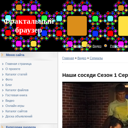
Фрактальный
браузер
Главная
Видео
Регистраци
Меню сайта
Главная
»
Видео
»
Сериалы
Главная страница
О проекте
Наши соседи Сезон 1 Сер
Каталог статей
Фото
Блог
Каталог файлов
Гостевая книга
Видео
Онлайн игры
Каталог сайтов
Доска объявлений
Категории раздела