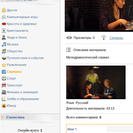
Другое
Компьютерные игры
Красота и здоровье
Криптовалюта
Люди и блоги
Просмотры
: 0
Сериалы
Музыка
Описание материала
:
Общество
Мелодраматический сериал
Путешествия и события
Развлечения
Сериалы
Спорт
Транспорт
Фильмы и анимация
Хобби и образование
Язык
: Русский
Юмор
Длительность материала
: 43:13
Всего комментариев
:
0
Статистика
Имя *:
Онлайн всего:
1