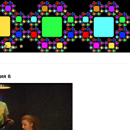
я
Вход
ия 6