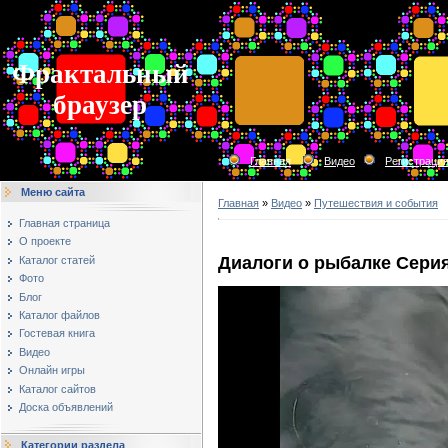
Фрактальный
браузер
Главная
Видео
Регистраци
Меню сайта
Главная
»
Видео
»
Путешествия и события
Главная страница
О проекте
Диалоги о рыбалке Серия
Каталог статей
Фото
Блог
Каталог файлов
Гостевая книга
Видео
Онлайн игры
Каталог сайтов
Доска объявлений
Категории раздела