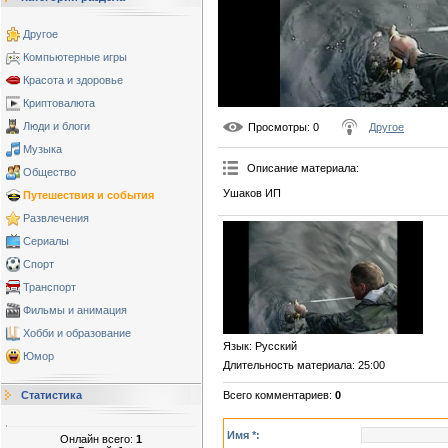
Другое
Компьютерные игры
Красота и здоровье
Криптовалюта
Люди и блоги
Просмотры
: 0
Другое
Музыка
Описание материала
:
Общество
Ушаков ИП
Путешествия и события
Развлечения
Сериалы
Спорт
Транспорт
Фильмы и анимация
Хобби и образование
Язык
: Русский
Юмор
Длительность материала
: 25:00
Всего комментариев
:
0
Статистика
Имя *:
Онлайн всего:
1