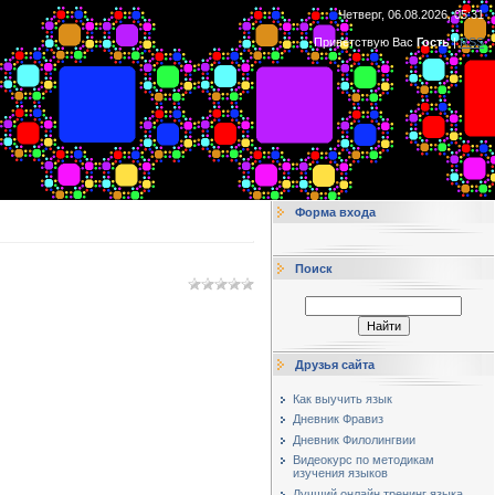
Четверг, 06.08.2026, 05:31
Приветствую Вас
Гость
|
RSS
Форма входа
Поиск
Друзья сайта
Как выучить язык
Дневник Фравиз
Дневник Филолингвии
Видеокурс по методикам
изучения языков
Лучший онлайн тренинг языка