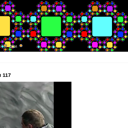
я
Вход
 117