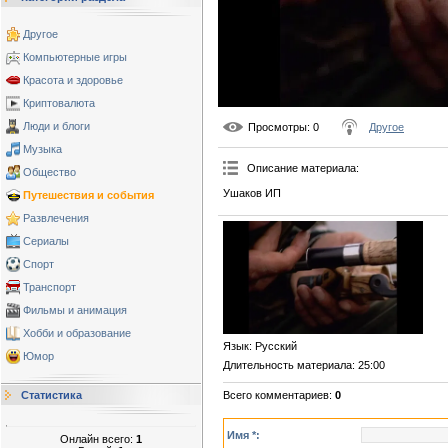
Другое
Компьютерные игры
Красота и здоровье
Криптовалюта
Люди и блоги
Просмотры
: 0
Другое
Музыка
Описание материала
:
Общество
Ушаков ИП
Путешествия и события
Развлечения
Сериалы
Спорт
Транспорт
Фильмы и анимация
Хобби и образование
Язык
: Русский
Юмор
Длительность материала
: 25:00
Всего комментариев
:
0
Статистика
Имя *:
Онлайн всего:
1