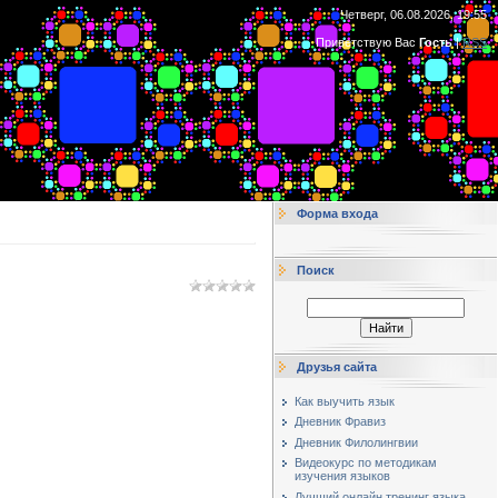
Четверг, 06.08.2026, 19:55
Приветствую Вас
Гость
|
RSS
Форма входа
Поиск
Друзья сайта
Как выучить язык
Дневник Фравиз
Дневник Филолингвии
Видеокурс по методикам
изучения языков
Лучший онлайн тренинг языка