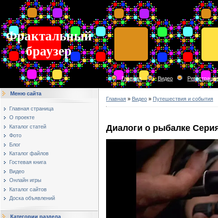
Фрактальный
браузер
Главная
Видео
Регистраци
Меню сайта
Главная
»
Видео
»
Путешествия и события
Главная страница
О проекте
Диалоги о рыбалке Серия
Каталог статей
Фото
Блог
Каталог файлов
Гостевая книга
Видео
Онлайн игры
Каталог сайтов
Доска объявлений
Категории раздела