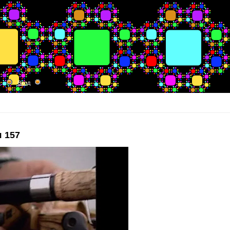
я
Вход
 157