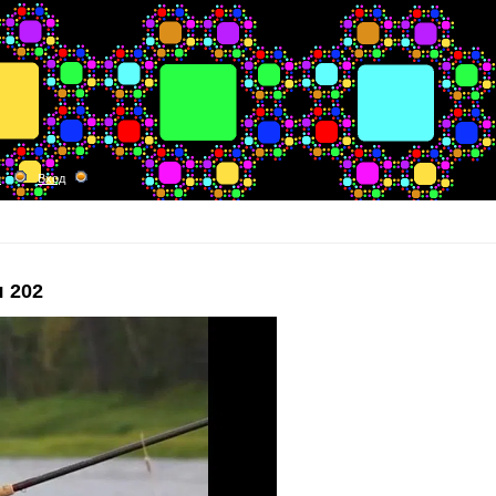
я
Вход
 202