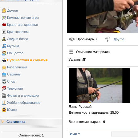
Другое
Компьютерные игры
Красота и здоровье
Криптовалюта
Люди и блоги
Просмотры
: 0
Другое
Музыка
Описание материала
:
Общество
Ушаков ИП
Путешествия и события
Развлечения
Сериалы
Спорт
Транспорт
Фильмы и анимация
Хобби и образование
Язык
: Русский
Юмор
Длительность материала
: 25:00
Всего комментариев
:
0
Статистика
Имя *:
Онлайн всего:
1