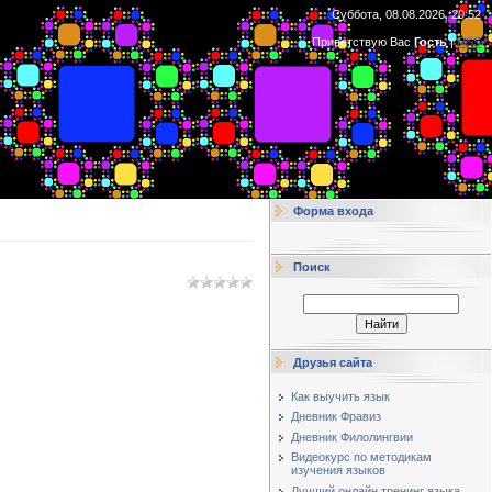
Суббота, 08.08.2026, 20:52
Приветствую Вас
Гость
|
RSS
Форма входа
Поиск
Друзья сайта
Как выучить язык
Дневник Фравиз
Дневник Филолингвии
Видеокурс по методикам
изучения языков
Лучший онлайн тренинг языка