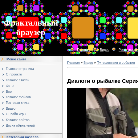
Фрактальный
браузер
Главная
Видео
Регистраци
Меню сайта
Главная
»
Видео
»
Путешествия и события
Главная страница
О проекте
Диалоги о рыбалке Серия
Каталог статей
Фото
Блог
Каталог файлов
Гостевая книга
Видео
Онлайн игры
Каталог сайтов
Доска объявлений
Категории раздела