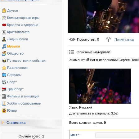
Другое
Компьютерные игры
Красота и здоровье
Криптовалюта
Люди и блоги
Просмотры
: 0
Поп-музыка
Музыка
Описание материала
:
Общество
Знаменитый хит в исполнении Сергея Пенк
Путешествия и события
Развлечения
Сериалы
Спорт
Транспорт
Фильмы и анимация
Хобби и образование
Язык
: Русский
Юмор
Длительность материала
: 3:52
Всего комментариев
:
0
Статистика
Имя *:
Онлайн всего:
1