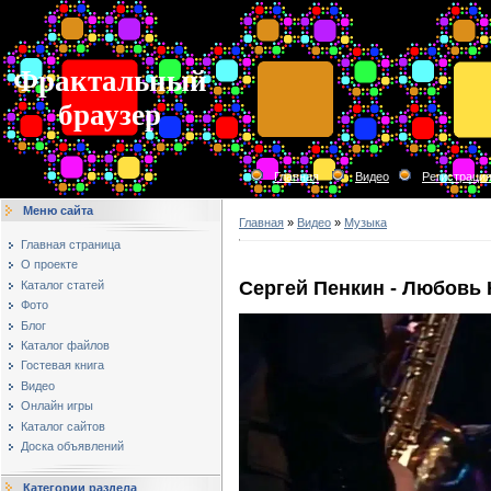
Фрактальный
браузер
Главная
Видео
Регистраци
Меню сайта
Главная
»
Видео
»
Музыка
Главная страница
О проекте
Сергей Пенкин - Любовь 
Каталог статей
Фото
Блог
Каталог файлов
Гостевая книга
Видео
Онлайн игры
Каталог сайтов
Доска объявлений
Категории раздела