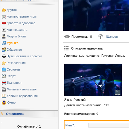
Другое
Компьютерные игры
Красота и здоровье
Криптовалюта
Люди и блоги
Просмотры
: 0
Шансон
Музыка
Описание материала
:
Общество
Лиричная композиция от Григория Лепса.
Путешествия и события
Развлечения
Сериалы
Спорт
Транспорт
Фильмы и анимация
Хобби и образование
Язык
: Русский
Юмор
Длительность материала
: 7:13
Всего комментариев
:
0
Статистика
Имя *:
Онлайн всего:
1