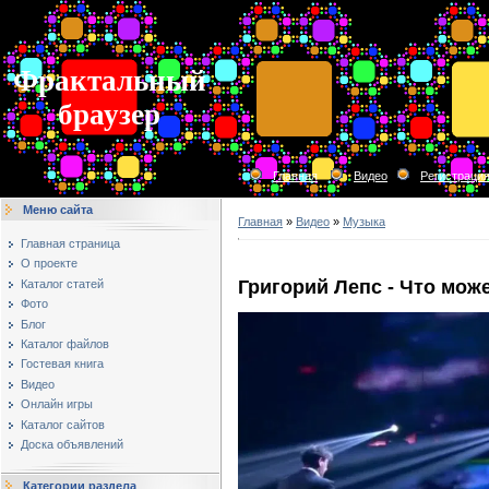
Фрактальный
браузер
Главная
Видео
Регистраци
Меню сайта
Главная
»
Видео
»
Музыка
Главная страница
О проекте
Григорий Лепс - Что мож
Каталог статей
Фото
Блог
Каталог файлов
Гостевая книга
Видео
Онлайн игры
Каталог сайтов
Доска объявлений
Категории раздела