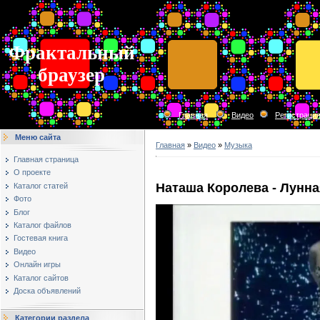
Фрактальный
браузер
Главная
Видео
Регистраци
Меню сайта
Главная
»
Видео
»
Музыка
Главная страница
О проекте
Наташа Королева - Лунна
Каталог статей
Фото
Блог
Каталог файлов
Гостевая книга
Видео
Онлайн игры
Каталог сайтов
Доска объявлений
Категории раздела