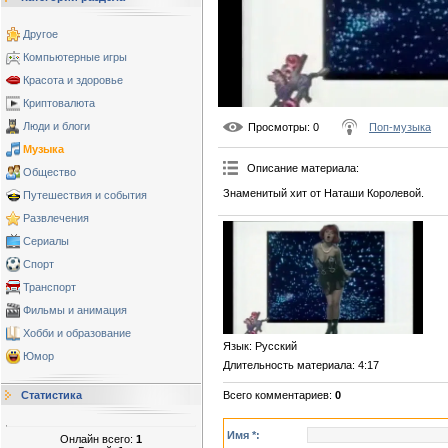
Другое
Компьютерные игры
Красота и здоровье
Криптовалюта
Люди и блоги
Просмотры
: 0
Поп-музыка
Музыка
Описание материала
:
Общество
Знаменитый хит от Наташи Королевой.
Путешествия и события
Развлечения
Сериалы
Спорт
Транспорт
Фильмы и анимация
Хобби и образование
Язык
: Русский
Юмор
Длительность материала
: 4:17
Всего комментариев
:
0
Статистика
Имя *:
Онлайн всего:
1