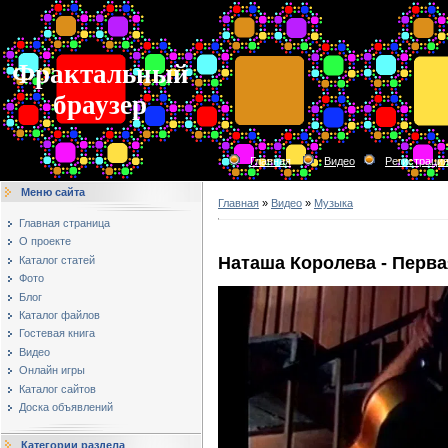
Фрактальный
браузер
Главная
Видео
Регистраци
Меню сайта
Главная
»
Видео
»
Музыка
Главная страница
О проекте
Наташа Королева - Перва
Каталог статей
Фото
Блог
Каталог файлов
Гостевая книга
Видео
Онлайн игры
Каталог сайтов
Доска объявлений
Категории раздела