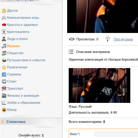
Другое
Компьютерные игры
Красота и здоровье
Криптовалюта
Люди и блоги
Просмотры
: 0
Поп-музыка
Музыка
Описание материала
:
Общество
Лиричная композиция от Наташи Королевой
Путешествия и события
Развлечения
Сериалы
Спорт
Транспорт
Фильмы и анимация
Хобби и образование
Язык
: Русский
Юмор
Длительность материала
: 4:49
Всего комментариев
:
0
Статистика
Имя *:
Онлайн всего:
1