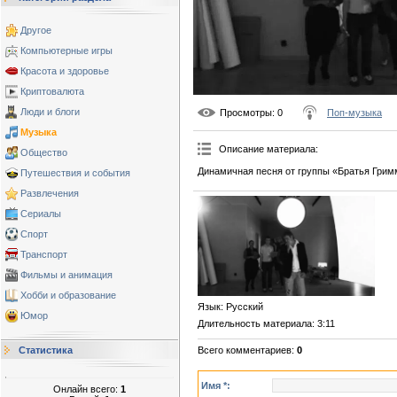
Другое
Компьютерные игры
Красота и здоровье
Криптовалюта
Люди и блоги
Просмотры
: 0
Поп-музыка
Музыка
Описание материала
:
Общество
Динамичная песня от группы «Братья Грим
Путешествия и события
Развлечения
Сериалы
Спорт
Транспорт
Фильмы и анимация
Хобби и образование
Язык
: Русский
Юмор
Длительность материала
: 3:11
Всего комментариев
:
0
Статистика
Имя *:
Онлайн всего:
1