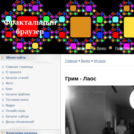
Фрактальный
браузер
Главная
Видео
Регистраци
Меню сайта
Главная
»
Видео
»
Музыка
Главная страница
О проекте
Грим - Лаос
Каталог статей
Фото
Блог
Каталог файлов
Гостевая книга
Видео
Онлайн игры
Каталог сайтов
Доска объявлений
Категории раздела