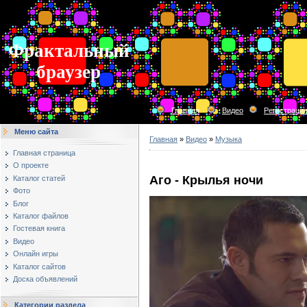
Фрактальный
браузер
Главная
Видео
Регистраци
Меню сайта
Главная
»
Видео
»
Музыка
Главная страница
О проекте
Аго - Крылья ночи
Каталог статей
Фото
Блог
Каталог файлов
Гостевая книга
Видео
Онлайн игры
Каталог сайтов
Доска объявлений
Категории раздела