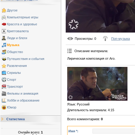
Другое
Компьютерные игры
Красота и здоровье
Криптовалюта
Люди и блоги
Просмотры
: 0
Поп-музыка
Музыка
Описание материала
:
Общество
Лирическая композиция от Аго.
Путешествия и события
Развлечения
Сериалы
Спорт
Транспорт
Фильмы и анимация
Хобби и образование
Язык
: Русский
Юмор
Длительность материала
: 4:15
Статистика
Всего комментариев
:
0
Имя *:
Онлайн всего:
1