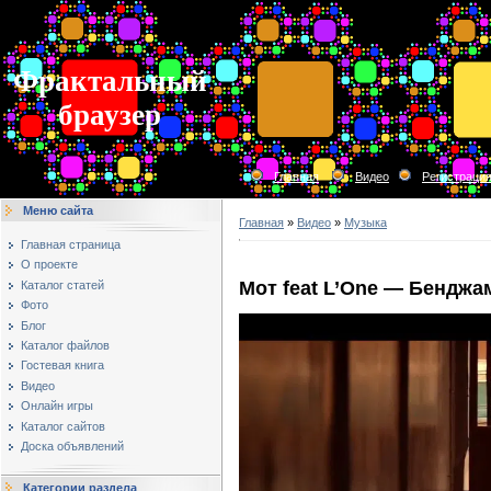
Фрактальный
браузер
Главная
Видео
Регистраци
Меню сайта
Главная
»
Видео
»
Музыка
Главная страница
О проекте
Мот feat L’One — Бенджа
Каталог статей
Фото
Блог
Каталог файлов
Гостевая книга
Видео
Онлайн игры
Каталог сайтов
Доска объявлений
Категории раздела