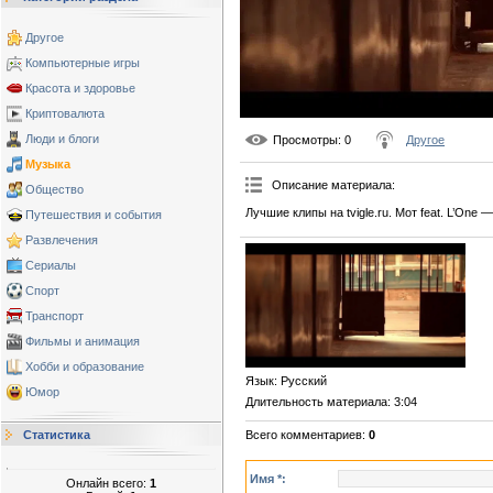
Другое
Компьютерные игры
Красота и здоровье
Криптовалюта
Люди и блоги
Просмотры
: 0
Другое
Музыка
Описание материала
:
Общество
Лучшие клипы на tvigle.ru. Мот feat. L’One
Путешествия и события
Развлечения
Сериалы
Спорт
Транспорт
Фильмы и анимация
Хобби и образование
Язык
: Русский
Юмор
Длительность материала
: 3:04
Всего комментариев
:
0
Статистика
Имя *:
Онлайн всего:
1