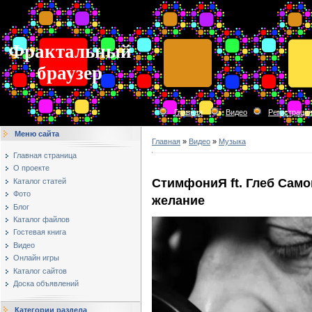
Фрактальный
браузер
Главная
Видео
Регистраци
Меню сайта
Главная
»
Видео
»
Музыка
Главная страница
О проекте
СтимфониЯ ft. Глеб Сам
Каталог статей
Фото
желание
Блог
Каталог файлов
Гостевая книга
Видео
Онлайн игры
Каталог сайтов
Доска объявлений
Категории раздела