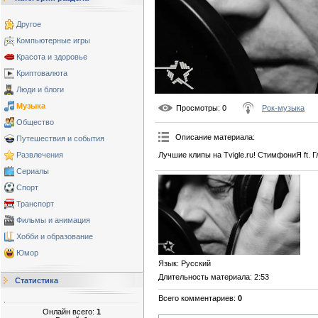
Другое
Компьютерные игры
Красота и здоровье
Криптовалюта
Люди и блоги
Музыка
Просмотры
: 0
Рок-музыка
Общество
Описание материала
:
Путешествия и события
Развлечения
Лучшие клипы на Tvigle.ru! СтимфониЯ ft.
Сериалы
Спорт
Транспорт
Фильмы и анимация
Хобби и образование
Юмор
Язык
: Русский
Длительность материала
: 2:53
Статистика
Всего комментариев
:
0
Онлайн всего:
1