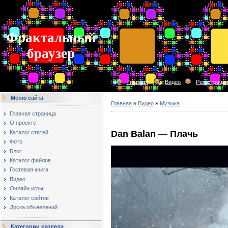
Фрактальный
браузер
Главная
Видео
Регистраци
Меню сайта
Главная
»
Видео
»
Музыка
Главная страница
О проекте
Dan Balan — Плачь
Каталог статей
Фото
Блог
Каталог файлов
Гостевая книга
Видео
Онлайн игры
Каталог сайтов
Доска объявлений
Категории раздела