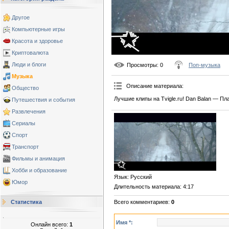
Другое
Компьютерные игры
Красота и здоровье
Криптовалюта
Люди и блоги
Просмотры
: 0
Поп-музыка
Музыка
Описание материала
:
Общество
Лучшие клипы на Tvigle.ru! Dan Balan — Пл
Путешествия и события
Развлечения
Сериалы
Спорт
Транспорт
Фильмы и анимация
Хобби и образование
Язык
: Русский
Юмор
Длительность материала
: 4:17
Всего комментариев
:
0
Статистика
Имя *:
Онлайн всего:
1