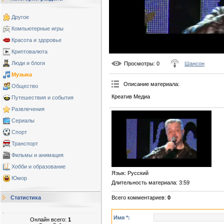
Другое
Компьютерные игры
Красота и здоровье
Криптовалюта
Люди и блоги
Просмотры
: 0
Шансон
Музыка
Описание материала
:
Общество
Креатив Медиа
Путешествия и события
Развлечения
Сериалы
Спорт
Транспорт
Фильмы и анимация
Хобби и образование
Язык
: Русский
Юмор
Длительность материала
: 3:59
Всего комментариев
:
0
Статистика
Имя *:
Онлайн всего:
1