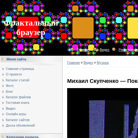
Фрактальный
браузер
Главная
Видео
Регистраци
Меню сайта
Главная
»
Видео
»
Музыка
Главная страница
О проекте
Михаил Скупченко — Пок
Каталог статей
Фото
Блог
Каталог файлов
Гостевая книга
Видео
Онлайн игры
Каталог сайтов
Доска объявлений
Категории раздела