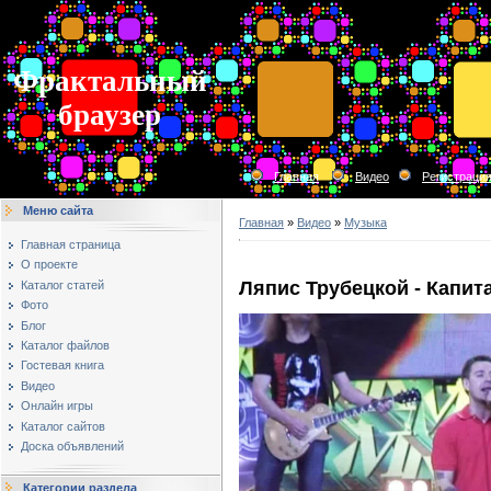
Фрактальный
браузер
Главная
Видео
Регистраци
Меню сайта
Главная
»
Видео
»
Музыка
Главная страница
О проекте
Ляпис Трубецкой - Капитал
Каталог статей
Фото
Блог
Каталог файлов
Гостевая книга
Видео
Онлайн игры
Каталог сайтов
Доска объявлений
Категории раздела