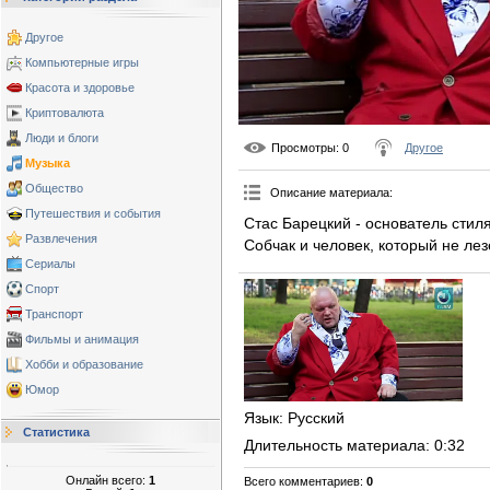
Другое
Компьютерные игры
Красота и здоровье
Криптовалюта
Люди и блоги
Просмотры
: 0
Другое
Музыка
Общество
Описание материала
:
Путешествия и события
Стас Барецкий - основатель стил
Развлечения
Собчак и человек, который не лез
Сериалы
Спорт
Транспорт
Фильмы и анимация
Хобби и образование
Юмор
Язык
: Русский
Статистика
Длительность материала
: 0:32
Онлайн всего:
1
Всего комментариев
:
0