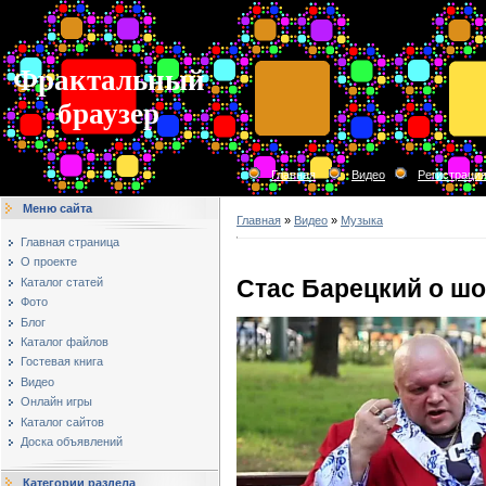
Фрактальный
браузер
Главная
Видео
Регистраци
Меню сайта
Главная
»
Видео
»
Музыка
Главная страница
О проекте
Стас Барецкий о шо
Каталог статей
Фото
Блог
Каталог файлов
Гостевая книга
Видео
Онлайн игры
Каталог сайтов
Доска объявлений
Категории раздела