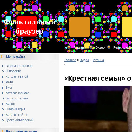
Фрактальный
браузер
Главная
Видео
Регистраци
Меню сайта
Главная
»
Видео
»
Музыка
Главная страница
О проекте
«Крестная семья» о
Каталог статей
Фото
Блог
Каталог файлов
Гостевая книга
Видео
Онлайн игры
Каталог сайтов
Доска объявлений
Категории раздела