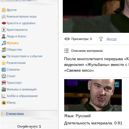
Другое
Компьютерные игры
Красота и здоровье
Криптовалюта
Люди и блоги
Просмотры
: 0
Другое
Музыка
Общество
Описание материала
:
Путешествия и события
После многолетнего перерыва «К
Развлечения
видеоклип «Жульбаны» вместе с 
Сериалы
«Свежее мясо».
Спорт
Транспорт
Фильмы и анимация
Хобби и образование
Юмор
Статистика
Язык
: Русский
Длительность материала
: 0:81
Онлайн всего:
1