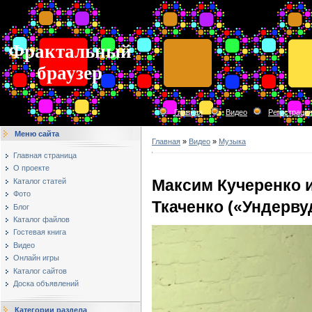
Фрактальный
браузер
Главная
Видео
Регистраци
Меню сайта
Главная
»
Видео
»
Музыка
Главная страница
О проекте
Максим Кучеренко 
Каталог статей
Фото
Ткаченко («Ундерву
Блог
Каталог файлов
Гостевая книга
Видео
Онлайн игры
Каталог сайтов
Доска объявлений
Категории раздела