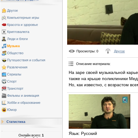
Другое
Компьютерные игры
Красота и здоровье
Криптовалюта
Люди и блоги
Музыка
Просмотры
: 0
Другое
Общество
Путешествия и события
Описание материала
:
Развлечения
На заре своей музыкальной карь
Сериалы
также на крыше поликлиники Медин
Спорт
Но, как известно, с возрастом вс
Транспорт
Фильмы и анимация
Хобби и образование
Юмор
Статистика
Язык
: Русский
Онлайн всего:
1